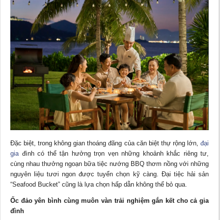
Đặc biệt, trong không gian thoáng đãng của căn biệt thự rộng lớn,
đại
gia
đình có thể tận hưởng trọn vẹn những khoảnh khắc riêng tư,
cùng nhau thưởng ngoạn bữa tiệc nướng BBQ thơm nồng với những
nguyên liệu tươi ngon được tuyển chọn kỹ càng. Đại tiệc hải sản
“Seafood Bucket” cũng là lựa chọn hấp dẫn không thể bỏ qua.
Ốc đảo yên bình cùng muôn vàn trải nghiệm gắn kết cho cả gia
đình