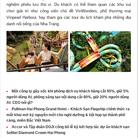
nghiệm phiêu lưu thú vị. Du khách có thể tham quan các khu vui
chơi giải trí như công viên chủ đề VinWonders, phố thương mại
Vinpearl Harbour, hay tham gia các tour du lịch khám phá những địa
danh nổi tiếng của Nha Trang.
Một công ty gây sốc khi phòng dịch vụ khách hàng cắt 95%, giữ 5%
người dùng AI; phòng sáng tạo nội dung cắt 80%, giữ 20% người dùng
AI: CEO nói gì?
Pullman Hai Phong Grand Hotel – Khách Sạn Flagship chính thức ra
mắt khai mở kỷ nguyên mới cho nghỉ dưỡng & hội họp tại thành phố
cảng, miền Bắc Việt Nam
Accor và Tập đoàn DOJI công bố lễ ký kết hợp tác dự án khách sạn
Sofitel Diamond Crown Hai Phong