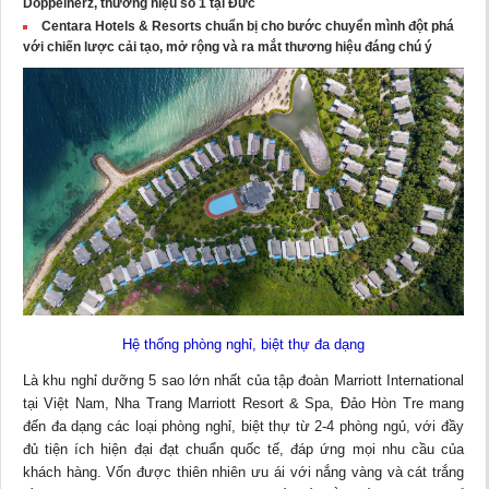
Doppelherz, thương hiệu số 1 tại Đức
Centara Hotels & Resorts chuẩn bị cho bước chuyển mình đột phá
với chiến lược cải tạo, mở rộng và ra mắt thương hiệu đáng chú ý
Hệ thống phòng nghỉ, biệt thự đa dạng
Là khu nghỉ dưỡng 5 sao lớn nhất của tập đoàn Marriott International
tại Việt Nam, Nha Trang Marriott Resort & Spa, Đảo Hòn Tre mang
đến đa dạng các loại phòng nghỉ, biệt thự từ 2-4 phòng ngủ, với đầy
đủ tiện ích hiện đại đạt chuẩn quốc tế, đáp ứng mọi nhu cầu của
khách hàng. Vốn được thiên nhiên ưu ái với nắng vàng và cát trắng