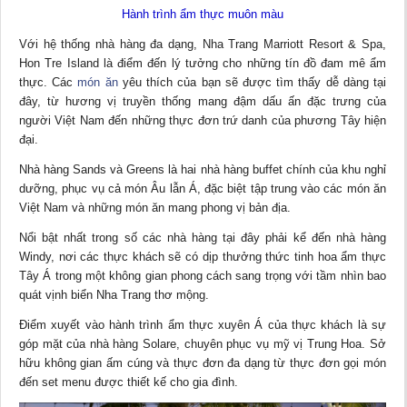
Hành trình ẩm thực muôn màu
Với hệ thống nhà hàng đa dạng, Nha Trang Marriott Resort & Spa,
Hon Tre Island là điểm đến lý tưởng cho những tín đồ đam mê ẩm
thực. Các
món ăn
yêu thích của bạn sẽ được tìm thấy dễ dàng tại
đây, từ hương vị truyền thống mang đậm dấu ấn đặc trưng của
người Việt Nam đến những thực đơn trứ danh của phương Tây hiện
đại.
Nhà hàng Sands và Greens là hai nhà hàng buffet chính của khu nghỉ
dưỡng, phục vụ cả món Âu lẫn Á, đặc biệt tập trung vào các món ăn
Việt Nam và những món ăn mang phong vị bản địa.
Nổi bật nhất trong số các nhà hàng tại đây phải kể đến nhà hàng
Windy, nơi các thực khách sẽ có dịp thưởng thức tinh hoa ẩm thực
Tây Á trong một không gian phong cách sang trọng với tầm nhìn bao
quát vịnh biển Nha Trang thơ mộng.
Điểm xuyết vào hành trình ẩm thực xuyên Á của thực khách là sự
góp mặt của nhà hàng Solare, chuyên phục vụ mỹ vị Trung Hoa. Sở
hữu không gian ấm cúng và thực đơn đa dạng từ thực đơn gọi món
đến set menu được thiết kế cho gia đình.