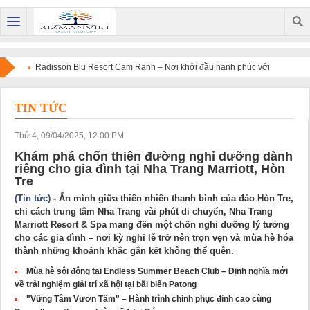
Radisson Blu Resort Cam Ranh – Nơi khởi đầu hạnh phúc với
đám cưới trong mơ giữa vẻ đẹp của biển Việt Nam
TIN TỨC
Thứ 4, 09/04/2025, 12:00 PM
Khám phá chốn thiên đường nghỉ dưỡng dành
riêng cho gia đình tại Nha Trang Marriott, Hòn
Tre
(Tin tức)
- Ẩn mình giữa thiên nhiên thanh bình của đảo Hòn Tre,
chỉ cách trung tâm Nha Trang vài phút di chuyển, Nha Trang
Marriott Resort & Spa mang đến một chốn nghỉ dưỡng lý tưởng
cho các gia đình – nơi kỳ nghỉ lễ trở nên trọn vẹn và mùa hè hóa
thành những khoảnh khắc gắn kết không thể quên.
Mùa hè sôi động tại Endless Summer Beach Club – Định nghĩa mới
về trải nghiệm giải trí xã hội tại bãi biển Patong
"Vững Tâm Vươn Tầm" – Hành trình chinh phục đỉnh cao cùng