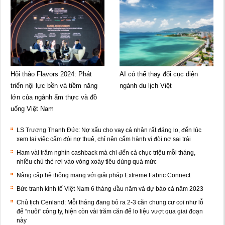
Hội thảo Flavors 2024: Phát
AI có thể thay đổi cục diện
triển nội lực bền và tiềm năng
ngành du lịch Việt
lớn của ngành ẩm thực và đồ
uống Việt Nam
LS Trương Thanh Đức: Nợ xấu cho vay cá nhân rất đáng lo, đến lúc
xem lại việc cấm đòi nợ thuê, chỉ nên cấm hành vi đòi nợ sai trái
Ham vài trăm nghìn cashback mà chi đến cả chục triệu mỗi tháng,
nhiều chủ thẻ rơi vào vòng xoáy tiêu dùng quá mức
Nâng cấp hệ thống mạng với giải pháp Extreme Fabric Connect
Bức tranh kinh tế Việt Nam 6 tháng đầu năm và dự báo cả năm 2023
Chủ tịch Cenland: Mỗi tháng đang bỏ ra 2-3 căn chung cư coi như lỗ
để “nuôi” công ty, hiện còn vài trăm căn để lo liệu vượt qua giai đoạn
này