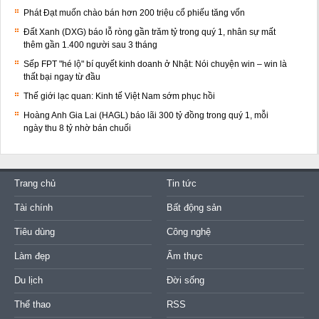
Phát Đạt muốn chào bán hơn 200 triệu cổ phiếu tăng vốn
Đất Xanh (DXG) báo lỗ ròng gần trăm tỷ trong quý 1, nhân sự mất
thêm gần 1.400 người sau 3 tháng
Sếp FPT "hé lộ" bí quyết kinh doanh ở Nhật: Nói chuyện win – win là
thất bại ngay từ đầu
Thế giới lạc quan: Kinh tế Việt Nam sớm phục hồi
Hoàng Anh Gia Lai (HAGL) báo lãi 300 tỷ đồng trong quý 1, mỗi
ngày thu 8 tỷ nhờ bán chuối
Trang chủ
Tin tức
Tài chính
Bất động sản
Tiêu dùng
Công nghệ
Làm đẹp
Ẩm thực
Du lịch
Đời sống
Thể thao
RSS