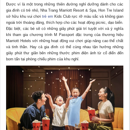
Được ví là một trong những thiên đường nghỉ dưỡng dành cho các
gia đình có trẻ nhỏ, Nha Trang Marriott Resort & Spa, Hon Tre Island
sở hữu khu vui chơi
trẻ em
Kids Club rực rỡ màu sắc và không gian
ngoài trời thoáng đãng, thích hợp cho các hoạt động picnic, dạo biển.
Đặc biệt, các bé sẽ có những giây phút giải trí tuyệt vời và ý nghĩa
khi tham gia chương trình M Passport đặc trưng của thương hiệu
Marriott Hotels với những hoạt động vui chơi giúp nâng cao thể chất
và tinh thần. Hay cả gia đình có thể cùng nhau tận hưởng những
giây phút thư giãn bên những thước phim điện ảnh từ cổ điển đến
bom tấn tại phòng chiếu phim của khu nghỉ.