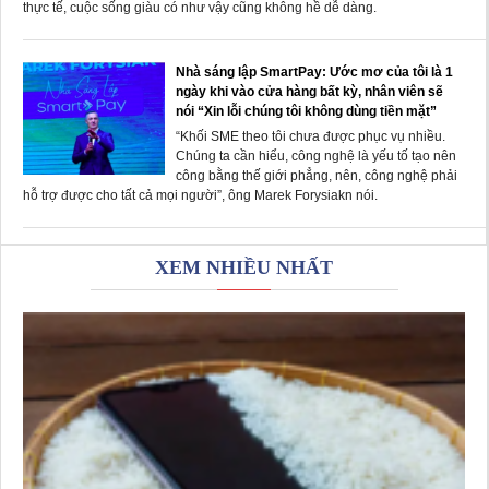
thực tế, cuộc sống giàu có như vậy cũng không hề dễ dàng.
Nhà sáng lập SmartPay: Ước mơ của tôi là 1
ngày khi vào cửa hàng bất kỳ, nhân viên sẽ
nói “Xin lỗi chúng tôi không dùng tiền mặt”
“Khối SME theo tôi chưa được phục vụ nhiều.
Chúng ta cần hiểu, công nghệ là yếu tố tạo nên
công bằng thế giới phẳng, nên, công nghệ phải
hỗ trợ được cho tất cả mọi người”, ông Marek Forysiakn nói.
XEM NHIỀU NHẤT