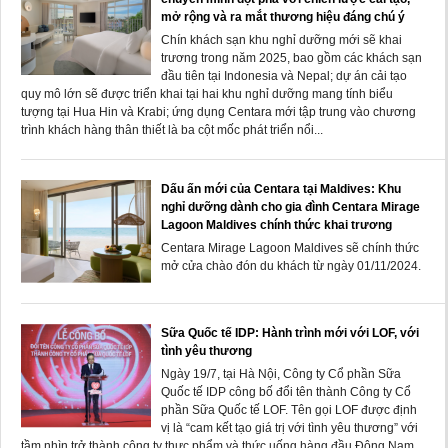
mở rộng và ra mắt thương hiệu đáng chú ý
Chín khách sạn khu nghỉ dưỡng mới sẽ khai
trương trong năm 2025, bao gồm các khách sạn
đầu tiên tại Indonesia và Nepal; dự án cải tạo
quy mô lớn sẽ được triển khai tại hai khu nghỉ dưỡng mang tính biểu
tượng tại Hua Hin và Krabi; ứng dụng Centara mới tập trung vào chương
trình khách hàng thân thiết là ba cột mốc phát triển nổi...
Dấu ấn mới của Centara tại Maldives: Khu
nghỉ dưỡng dành cho gia đình Centara Mirage
Lagoon Maldives chính thức khai trương
Centara Mirage Lagoon Maldives sẽ chính thức
mở cửa chào đón du khách từ ngày 01/11/2024.
Sữa Quốc tế IDP: Hành trình mới với LOF, với
tình yêu thương
Ngày 19/7, tại Hà Nội, Công ty Cổ phần Sữa
Quốc tế IDP công bố đổi tên thành Công ty Cổ
phần Sữa Quốc tế LOF. Tên gọi LOF được định
vị là “cam kết tạo giá trị với tình yêu thương” với
tầm nhìn trở thành công ty thực phẩm và thức uống hàng đầu Đông Nam