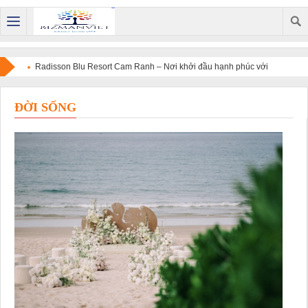
Radisson Blu Resort Cam Ranh – Nơi khởi đầu hạnh phúc với
đám cưới trong mơ giữa vẻ đẹp của biển Việt Nam
ĐỜI SỐNG