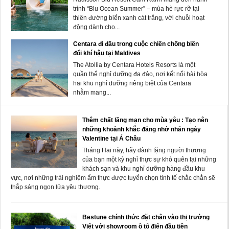
trình “Blu Ocean Summer” – mùa hè rực rỡ tại
thiên đường biển xanh cát trắng, với chuỗi hoạt
động dành cho...
Centara đi đầu trong cuộc chiến chống biến
đổi khí hậu tại Maldives
The Atollia by Centara Hotels Resorts là một
quần thể nghỉ dưỡng đa đảo, nơi kết nối hài hòa
hai khu nghỉ dưỡng riêng biệt của Centara
nhằm mang...
Thêm chất lãng mạn cho mùa yêu : Tạo nên
những khoảnh khắc đáng nhớ nhân ngày
Valentine tại Á Châu
Tháng Hai này, hãy dành tặng người thương
của bạn một kỳ nghỉ thực sự khó quên tại những
khách sạn và khu nghỉ dưỡng hàng đầu khu
vực, nơi những trải nghiệm ẩm thực được tuyển chọn tinh tế chắc chắn sẽ
thắp sáng ngọn lửa yêu thương.
Bestune chính thức đặt chân vào thị trường
Việt với showroom ô tô điện đầu tiên