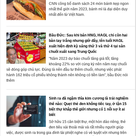
CNN công bố danh sách 24 món bánh kẹp ngon
nhất thế giới năm 2023, bánh mì là đại diện duy
nhất đến từ Việt Nam.
Bầu Đức: Sau khi bán HNG, HAGL chỉ còn hai
bàn tay trắng nhưng giờ đây, tên tuổi HAGL
xuất hiện định kỳ sáng thứ 3 và thứ 4 tại sàn
chuối xuất sang Trung Quốc
"Năm 2023 dự báo chuối tăng giá tốt, tăng
khoảng 22% so với cùng kỳ nên năm nay chuối
sẽ đóng góp chủ lực. Đúng là nên đầu tư thêm chuối, nhưng việc phát
hành 162 triệu cổ phiếu không thành nên không có tiền làm”, bầu Đức nói
thêm
Sinh ra đã ngậm thìa kim cương là trải nghiệm
thế nào: Quẹt thẻ đen không tiếc tay, ở tận 15
biệt thự khắp thế giới nhưng có 1 nỗi sợ ít ai
biết
Sở hữu 15 căn biệt thự, một hòn đảo riêng, thẻ
đen tiêu xài thoải mái và rất nhiều người giúp
việc, được sinh ra trong gia đình tài phiệt nghe có vẻ tuyệt vời nhưng trên