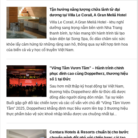
Tận hưởng năng lượng chữa lành từ đại
dương tại Villa Le Corail, A Gran Meliá Hotel
Villa Le Corail, A Gran Meliá Hotel - khu nghỉ
dưỡng sang trọng nằm bên vịnh Nha Trang
thanh bình, tự hào mang tới hành trình tái tạo
toàn diện tại Song Spa, ốc đảo chăm sóc sức
khỏe lấy cảm hứng từ những rặng san hô, thông qua sự kết hợp tinh hoa
của biển cả và y học cổ truyền Việt Nam.
"Vững Tâm Vươn Tầm" – Hành trình chinh
phục đỉnh cao cùng Doppelherz, thương hiệu
số 1 tại Đức
Sau hơn một thập kỷ hoạt động tại Việt Nam,
thương hiệu Doppelherz đến từ Đức đã được
đông đảo người dùng đón nhận. Tại sự kiện
Buổi gặp gỡ đối tác chiến lược và các cố vấn với chủ đề “Vững Tâm Vươn
Tầm” 2025, Doppelherz khẳng định mục tiêu vươn lên top 3 thương hiệu
thực phẩm bảo vệ sức khoẻ nhập khẩu được ưa chuộng nhất tại...
Centara Hotels & Resorts chuẩn bị cho bước
chuyển mình đột phá với chiến lược cải tạo,