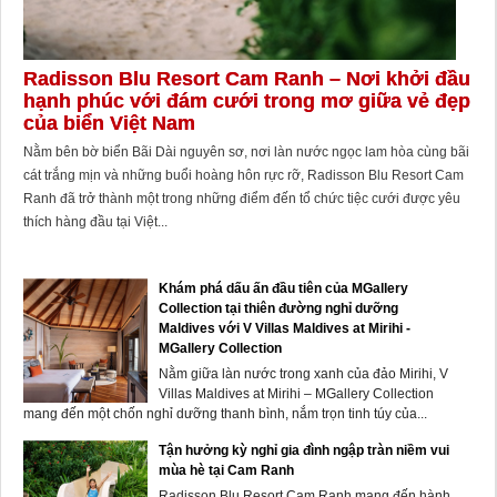
Radisson Blu Resort Cam Ranh – Nơi khởi đầu
hạnh phúc với đám cưới trong mơ giữa vẻ đẹp
của biển Việt Nam
Nằm bên bờ biển Bãi Dài nguyên sơ, nơi làn nước ngọc lam hòa cùng bãi
cát trắng mịn và những buổi hoàng hôn rực rỡ, Radisson Blu Resort Cam
Ranh đã trở thành một trong những điểm đến tổ chức tiệc cưới được yêu
thích hàng đầu tại Việt...
Khám phá dấu ấn đầu tiên của MGallery
Collection tại thiên đường nghỉ dưỡng
Maldives với V Villas Maldives at Mirihi -
MGallery Collection
Nằm giữa làn nước trong xanh của đảo Mirihi, V
Villas Maldives at Mirihi – MGallery Collection
mang đến một chốn nghỉ dưỡng thanh bình, nắm trọn tinh túy của...
Tận hưởng kỳ nghỉ gia đình ngập tràn niềm vui
mùa hè tại Cam Ranh
Radisson Blu Resort Cam Ranh mang đến hành