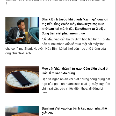
Á...
Shark Bình trước khi thành "cá mập" qua lời
mẹ kể: Dùng chiếc máy tính được mẹ mua
nhờ bán hai mảnh đất, lập công ty từ 2 triệu
đồng tiền viết phần mềm thuê
"Bắt đầu vào cấp ba thì Bình học lập trình. Tôi đã
bán đi hai mảnh đất để mua một cái máy tính
cho con", mẹ Shark Nguyễn Hòa Bình kể lại thời còn học phổ thông của
ông chủ NextTech.
Mẹo vặt 'thần thánh' từ gạo: Cứu điện thoại bị
ướt, làm sạch đồ dùng...
Bạn sẽ ngạc nhiên khi biết những công dụng bất
ngờ của gạo, như làm sạch chai lọ, máy xay, làm
chín trái cây, cứu chiếc điện thoại di động bị
ướt...
Bánh mì Việt vào top bánh kẹp ngon nhất thế
giới 2023