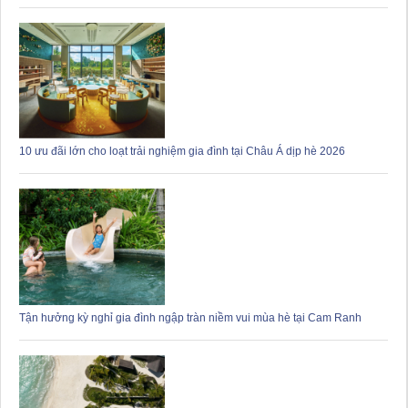
10 ưu đãi lớn cho loạt trải nghiệm gia đình tại Châu Á dịp hè 2026
Tận hưởng kỳ nghỉ gia đình ngập tràn niềm vui mùa hè tại Cam Ranh