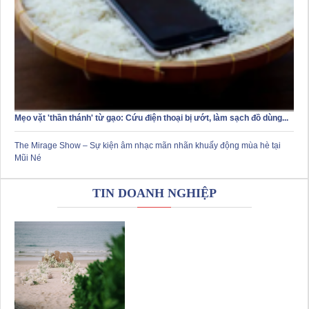
Mẹo vặt 'thần thánh' từ gạo: Cứu điện thoại bị ướt, làm sạch đồ dùng...
The Mirage Show – Sự kiện âm nhạc mãn nhãn khuấy động mùa hè tại
Mũi Né
TIN DOANH NGHIỆP