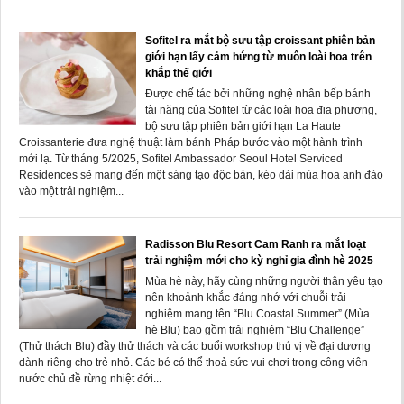
Sofitel ra mắt bộ sưu tập croissant phiên bản
giới hạn lấy cảm hứng từ muôn loài hoa trên
khắp thế giới
Được chế tác bởi những nghệ nhân bếp bánh
tài năng của Sofitel từ các loài hoa địa phương,
bộ sưu tập phiên bản giới hạn La Haute
Croissanterie đưa nghệ thuật làm bánh Pháp bước vào một hành trình
mới lạ. Từ tháng 5/2025, Sofitel Ambassador Seoul Hotel Serviced
Residences sẽ mang đến một sáng tạo độc bản, kéo dài mùa hoa anh đào
vào một trải nghiệm...
Radisson Blu Resort Cam Ranh ra mắt loạt
trải nghiệm mới cho kỳ nghỉ gia đình hè 2025
Mùa hè này, hãy cùng những người thân yêu tạo
nên khoảnh khắc đáng nhớ với chuỗi trải
nghiệm mang tên “Blu Coastal Summer” (Mùa
hè Blu) bao gồm trải nghiệm “Blu Challenge”
(Thử thách Blu) đầy thử thách và các buổi workshop thú vị về đại dương
dành riêng cho trẻ nhỏ. Các bé có thể thoả sức vui chơi trong công viên
nước chủ đề rừng nhiệt đới...