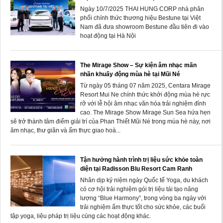
Ngày 10/7/2025 THAI HUNG CORP nhà phân
phối chính thức thương hiệu Bestune tại Việt
Nam đã đưa showroom Bestune đầu tiên đi vào
hoạt động tại Hà Nội
The Mirage Show – Sự kiện âm nhạc mãn
nhãn khuấy động mùa hè tại Mũi Né
Từ ngày 05 tháng 07 năm 2025, Centara Mirage
Resort Mui Ne chính thức khởi động mùa hè rực
rỡ với lễ hội âm nhạc văn hóa trải nghiệm đỉnh
cao. The Mirage Show Mirage Sun Sea hứa hẹn
sẽ trở thành tâm điểm giải trí của Phan Thiết Mũi Né trong mùa hè này, nơi
âm nhạc, thư giãn và ẩm thực giao hoà...
Tận hưởng hành trình trị liệu sức khỏe toàn
diện tại Radisson Blu Resort Cam Ranh
Nhân dịp kỷ niệm ngày Quốc tế Yoga, du khách
có cơ hội trải nghiệm gói trị liệu tái tạo năng
lượng “Blue Harmony”, trong vòng ba ngày với
trải nghiệm ẩm thực tốt cho sức khỏe, các buổi
tập yoga, liệu pháp trị liệu cùng các hoạt động khác.