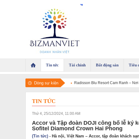
Tin tức
Tài chính
Bất động sản
Tiêu 
Dòng sự kiện
Radisson Blu Resort Cam Ranh – Nơi 
TIN TỨC
Thứ 4, 25/12/2024, 11:00 AM
Accor và Tập đoàn DOJI công bố lễ ký k
Sofitel Diamond Crown Hai Phong
(Tin tức)
- Hà nội, Việt Nam – Accor, tập đoàn khách sạ