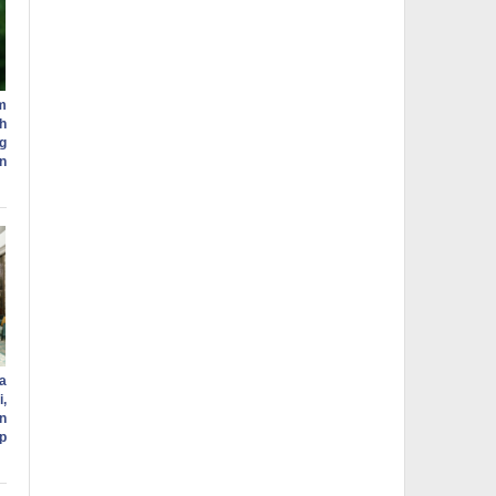
m
h
g
n
a
,
n
p