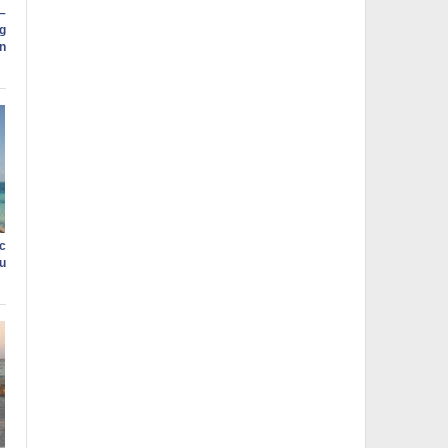
–
g
n
c
ậu