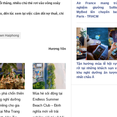
Air France mang trả
i tháng, nhiều chủ thẻ rơi vào vòng xoáy
nghiệm giường Sofite
MyBed lên chuyến ba
 đến lúc xem lại việc cấm đòi nợ thuê, chỉ
Paris - TP.HCM
own Haiphong
Hương Yến
Tận hưởng mùa lễ hội rự
rỡ tại những khách sạn v
khu nghỉ dưỡng ấn tượn
nhất châu Á
 phá chốn thiên
Mùa hè sôi động tại
g nghỉ dưỡng
Endless Summer
riêng cho gia
Beach Club – Định
tại Nha Trang
nghĩa mới về trải