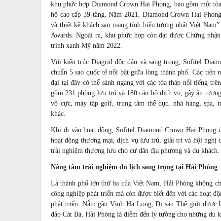
khu phức hợp Diamond Crown Hai Phong, bao gồm một tòa t
hộ cao cấp 39 tầng. Năm 2021, Diamond Crown Hai Phong 
và thiết kế khách sạn mang tính biểu tượng nhất Việt Nam”
Awards. Ngoài ra, khu phức hợp còn đạt được Chứng nhậ
trình xanh Mỹ năm 2022.
Với kiến trúc Diagrid độc đáo và sang trọng, Sofitel Dia
chuẩn 5 sao quốc tế nổi bật giữa lòng thành phố. Các tiện n
đại tại đây có thể sánh ngang với các tòa tháp nổi tiếng t
gồm 231 phòng lưu trú và 180 căn hộ dịch vụ, gây ấn tượng
vô cực, máy tập golf, trung tâm thể dục, nhà hàng, spa, t
khác.
Khi đi vào hoạt động, Sofitel Diamond Crown Hai Phong đ
hoạt động thương mại, dịch vụ lưu trú, giải trí và hội nghị
trải nghiệm thượng lưu cho cư dân địa phương và du khách.
Nâng tầm trải nghiệm du lịch sang trọng tại Hải Phòng
Là thành phố lớn thứ ba của Việt Nam, Hải Phòng không chỉ
công nghiệp phát triển mà còn được biết đến với các hoạt đ
phát triển. Nằm gần Vịnh Hạ Long, Di sản Thế giới đượ
đảo Cát Bà, Hải Phòng là điểm đến lý tưởng cho những du k