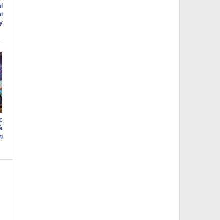
i
l
y
c
à
g