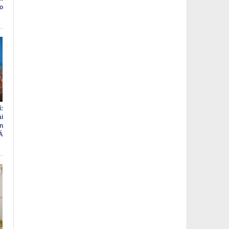
o
:
i
n
Á