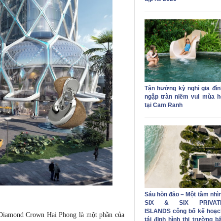
Tận hưởng kỳ nghỉ gia đìn
ngập tràn niềm vui mùa h
tại Cam Ranh
Sáu hòn đảo – Một tầm nhìn
SIX & SIX PRIVAT
ISLANDS công bố kế hoạc
tel Diamond Crown Hai Phong là một phần của
tái định hình thị trường b