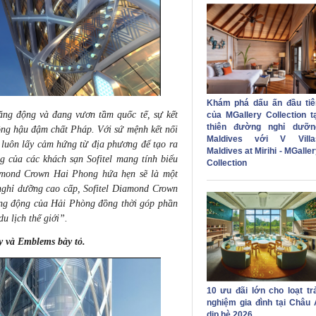
Khám phá dấu ấn đầu tiê
ng động và đang vươn tầm quốc tế, sự kết
của MGallery Collection tạ
thiên đường nghỉ dưỡn
ồng hậu đậm chất Pháp. Với sứ mệnh kết nối
Maldives với V Villa
 luôn lấy cảm hứng từ địa phương để tạo ra
Maldives at Mirihi - MGalle
 của các khách sạn Sofitel mang tính biểu
Collection
amond Crown Hai Phong hứa hẹn sẽ là một
nghỉ dưỡng cao cấp, Sofitel Diamond Crown
ăng động của Hải Phòng đồng thời góp phần
u lịch thế giới”.
y và Emblems bày tỏ.
10 ưu đãi lớn cho loạt trả
nghiệm gia đình tại Châu 
dịp hè 2026