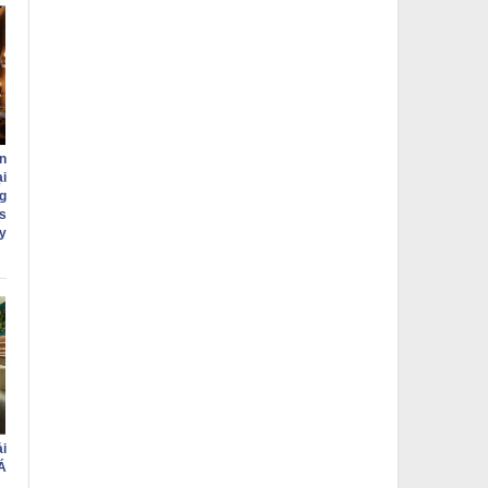
n
i
g
s
ry
i
Á