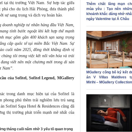
l tại thị trường Việt Nam. Sự hợp tác giữa
Thêm chất lãng mạn ch
mùa yêu : Tạo nên nhữn
t phá cho du lịch Hải Phòng, đưa thành phố
khoảnh khắc đáng nhớ nhâ
ởi sự sang trọng và dịch vụ hoàn hảo.
ngày Valentine tại Á Châu
g doanh nghiệp tư nhân hàng đầu Việt Nam,
mang tính bước ngoặt khi kết hợp thế mạnh
anh mục gồm gần 400 khách sạn sang trọng
ẳng cấp quốc tế tại miền Bắc Việt Nam. Sự
vào cuối năm 2025, đồng thời khẳng định vị
 chúng tôi trong việc kết nối văn hóa và trải
 đang viết nên một chương mới trong di sản
ệt Nam”.
MGallery công bố ký kết d
án V Villas Maldives tạ
ầu của Sofitel, Sofitel Legend, MGallery
Mirihi – MGallery Collection
c trong danh mục hiện tại của Sofitel là
àm phong phú thêm trải nghiệm lưu trú sang
ự án Sofitel Sapa Hotel & Residences cũng đã
ững thị trường phát triển mạnh mẽ nhất của
hững tháng cuối năm nhờ 3 yếu tố quan trọng