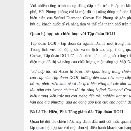
Với nhiều công trình mang dáng dấp kiến trúc Pháp cổ kí
phú, Hải Phòng không chỉ là một đô thị năng động mà còn 
hiện diện của Sofitel Diamond Crown Hai Phong sẽ góp phầ
hút du khách quốc tế và nâng tầm vị thế của thành phố trên 
Quan hệ hợp tác chiến lược với Tập đoàn DOJI
Tập đoàn DOJI - tập đoàn đa ngành lớn, là một trong nă
Trong lĩnh vực bất động sản và du lịch cao cấp, thông
Crown, Tập đoàn DOJI đã phát triển thành công các công tr
diện mạo đô thị và nâng cao chất lượng cuộc sống tại Việt 
“Sự hợp tác với Accor là bước tiến quan trọng trong chiến
cao cấp của Tập đoàn DOJI, hướng đến mục tiêu cung cấp 
hỗ trợ phát triển
kinh tế
và du lịch bền vững tại các khu v
lâu năm của Accor, chúng tôi tin rằng Sofitel Diamond Cr
biểu tượng kiến trúc mà còn mang đến trải nghiệm lưu trú s
văn hóa địa phương, qua đó đóng góp tích cực cho ngành du 
Bà Lê Thị Hiền, Phó Tổng giám đốc Tập đoàn DOJI
Quan hệ đối tác chiến lược này đánh dấu một cột mốc quan t
lập
quan hệ
hợp tác với một đơn vị điều hành khách sạn hạ