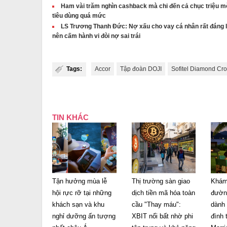
Ham vài trăm nghìn cashback mà chi đến cả chục triệu mỗ
tiêu dùng quá mức
LS Trương Thanh Đức: Nợ xấu cho vay cá nhân rất đáng lo,
nên cấm hành vi đòi nợ sai trái
Tags:
Accor
Tập đoàn DOJI
Sofitel Diamond Cr
TIN KHÁC
Tận hưởng mùa lễ
Thị trường sàn giao
Khám
hội rực rỡ tại những
dịch tiền mã hóa toàn
đườn
khách sạn và khu
cầu "Thay máu":
dành 
nghỉ dưỡng ấn tượng
XBIT nổi bất nhờ phi
đình 