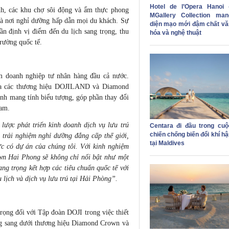
Hotel de l’Opera Hanoi 
nh, các khu chợ sôi động và ẩm thực phong
MGallery Collection man
là nơi nghỉ dưỡng hấp dẫn mọi du khách. Sự
diện mạo mới đậm chất vă
n định vị điểm đến du lịch sang trọng, thu
hóa và nghệ thuật
trường quốc tế.
m doanh nghiệp tư nhân hàng đầu cả nước.
 qua các thương hiệu DOJILAND và Diamond
ình mang tính biểu tượng, góp phần thay đổi
Nam.
 lược phát triển kinh doanh dịch vụ lưu trú
Centara đi đầu trong cuộ
chiến chống biến đổi khí h
trải nghiệm nghỉ dưỡng đẳng cấp thế giới,
tại Maldives
ực có dự án của chúng tôi. Với kinh nghiệm
own Hai Phong sẽ không chỉ nổi bật như một
ang trọng kết hợp các tiêu chuẩn quốc tế với
lịch và dịch vụ lưu trú tại Hải Phòng”.
rọng đối với Tập đoàn DOJI trong việc thiết
ng sang dưới thương hiệu Diamond Crown và