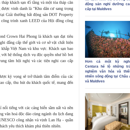
háp khách sạn 45 tầng và một tòa tháp căn
động sản nghỉ dưỡng ca
được vinh danh là “Khu dân cư sang trọng
cấp tại Maldives
 tại Giải thưởng bất động sản DOT Property
n công trình xanh LEED của Hội đồng công
mond Crown Hai Phong là khách sạn đạt tiêu
ghi đẳng cấp thế giới và cơ sở vật chất hiện
rên khắp Việt Nam và khu vực. Khách sạn bao
 với hệ thống dịch vụ độc quyền như hồ bơi
rung tâm hội nghị và các tiện nghi cao cấp
Hơn cả một kỳ nghỉ
Centara hé lộ những trả
nghiệm văn hóa và thiê
nhiên sống động tại Châu 
ược kỳ vọng sẽ trở thành tâm điểm của các
và Maldives
 cao cấp, thu hút du khách quốc tế, mang đến
 nổi tiếng với các cảng biển sầm uất và nền
ộng văn hoá độc đáo cùng ngành du lịch đang
c UNESCO công nhận và vịnh Lan Hạ - quần
hách yêu thích khám phá thiên nhiên.