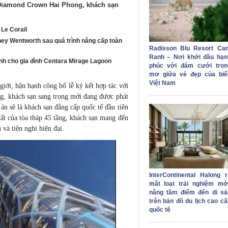
el Diamond Crown Hai Phong, khách sạn
 Le Corail
dney Wentworth sau quá trình nâng cấp toàn
Radisson Blu Resort Ca
Ranh – Nơi khởi đầu hạn
nh cho gia đình Centara Mirage Lagoon
phúc với đám cưới tron
mơ giữa vẻ đẹp của biể
Việt Nam
giới, hận hạnh công bố lễ ký kết hợp tác với
g, khách sạn sang trọng mới đang được phát
án sẽ là khách sạn đẳng cấp quốc tế đầu tiên
t của tòa tháp 45 tầng, khách sạn mang đến
và tiện nghi hiện đại.
InterContinental Halong r
mắt loạt trải nghiệm mới
nâng tầm điểm đến di sả
trên bản đồ du lịch cao cấ
quốc tế