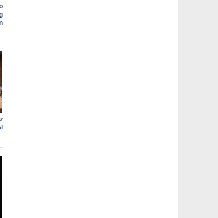
o
g
n
ự
i