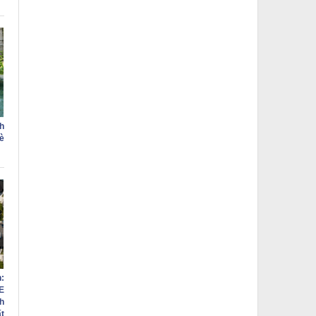
h
è
:
E
h
ất