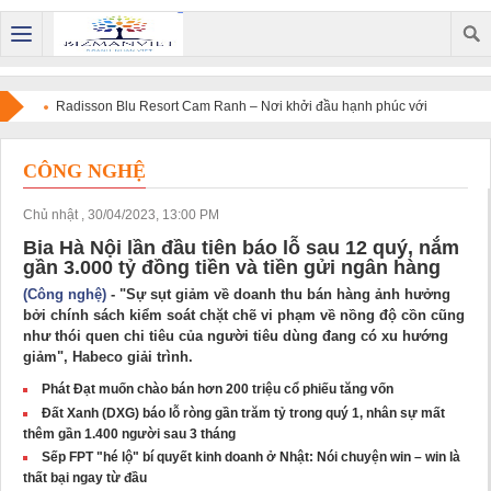
Radisson Blu Resort Cam Ranh – Nơi khởi đầu hạnh phúc với
đám cưới trong mơ giữa vẻ đẹp của biển Việt Nam
CÔNG NGHỆ
Chủ nhật , 30/04/2023, 13:00 PM
Bia Hà Nội lần đầu tiên báo lỗ sau 12 quý, nắm
gần 3.000 tỷ đồng tiền và tiền gửi ngân hàng
(Công nghệ)
- "Sự sụt giảm về doanh thu bán hàng ảnh hưởng
bởi chính sách kiểm soát chặt chẽ vi phạm về nồng độ cồn cũng
như thói quen chi tiêu của người tiêu dùng đang có xu hướng
giảm", Habeco giải trình.
Phát Đạt muốn chào bán hơn 200 triệu cổ phiếu tăng vốn
Đất Xanh (DXG) báo lỗ ròng gần trăm tỷ trong quý 1, nhân sự mất
thêm gần 1.400 người sau 3 tháng
Sếp FPT "hé lộ" bí quyết kinh doanh ở Nhật: Nói chuyện win – win là
thất bại ngay từ đầu