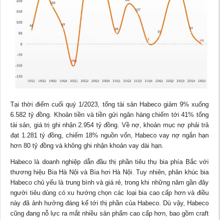
Tại thời điểm cuối quý 1/2023, tổng tài sản Habeco giảm 9% xuống
6.582 tỷ đồng. Khoản tiền và tiền gửi
ngân hàng
chiếm tới 41% tổng
tài sản, giá trị ghi nhận 2.954 tỷ đồng. Về nợ, khoản mục nợ phải trả
đạt 1.281 tỷ đồng, chiếm 18% nguồn vốn, Habeco vay nợ ngắn hạn
hơn 80 tỷ đồng và không ghi nhận khoản vay dài hạn.
Habeco là doanh nghiệp dẫn đầu thị phần tiêu thụ bia phía Bắc với
thương hiệu Bia Hà Nội và Bia hơi Hà Nội. Tuy nhiên, phân khúc bia
Habeco chủ yếu là trung bình và giá rẻ, trong khi những năm gần đây
người tiêu dùng có xu hướng chọn các loại bia cao cấp hơn và điều
này đã ảnh hưởng đáng kể tới thị phần của Habeco. Dù vậy, Habeco
cũng đang nỗ lực ra mắt nhiều sản phẩm cao cấp hơn, bao gồm craft